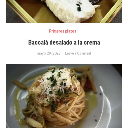
Primeros platos
Baccalà desalado a la crema
on
mayo 29, 2023
Leave a Comment
Baccalà
desalado
a
la
crema