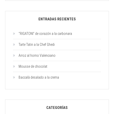
a
la
crema
ENTRADAS RECIENTES
“RIGATONI” de corazón a la carbonara
Tarte Tatin a la Chef Ghedi
Arroz al horno Valenciano
Mousse de chocolat
Baccalà desalado a la crema
CATEGORÍAS