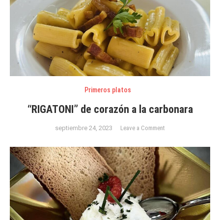
Primeros platos
“RIGATONI” de corazón a la carbonara
on
septiembre 24, 2023
Leave a Comment
“RIGATONI”
de
corazón
a
la
carbonara