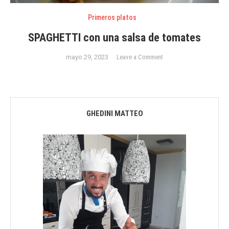
Primeros platos
SPAGHETTI con una salsa de tomates
on
mayo 29, 2023
Leave a Comment
SPAGHETTI
con
una
salsa
GHEDINI MATTEO
de
tomates