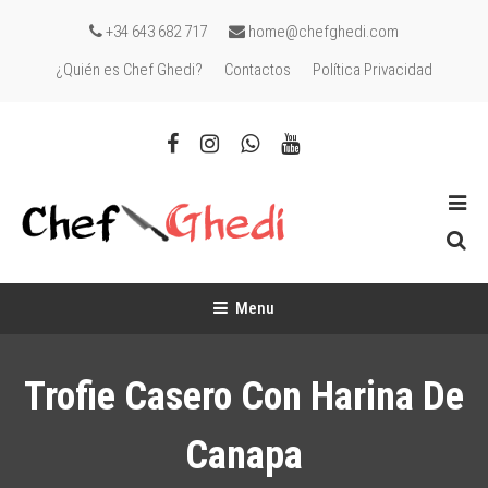
Skip
+34 643 682 717
home@chefghedi.com
To
¿Quién es Chef Ghedi?
Contactos
Política Privacidad
Content
Chef Ghedi
Chef de cocina en tú casa
Menu
Trofie Casero Con Harina De
Canapa