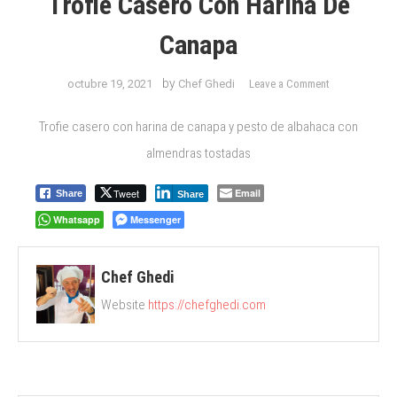
Trofie Casero Con Harina De
Canapa
on
by
octubre 19, 2021
Chef Ghedi
Leave a Comment
Trofie
casero
Trofie casero con harina de canapa y pesto de albahaca con
con
almendras tostadas
harina
de
Tweet
Email
Share
Share
canapa
Whatsapp
Messenger
Chef Ghedi
Website
https://chefghedi.com