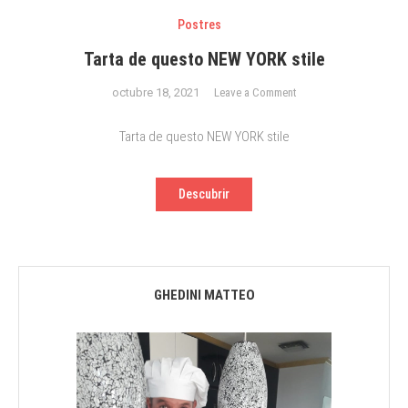
Postres
Tarta de questo NEW YORK stile
on
octubre 18, 2021
Leave a Comment
Tarta
de
Tarta de questo NEW YORK stile
questo
NEW
Descubrir
YORK
stile
GHEDINI MATTEO