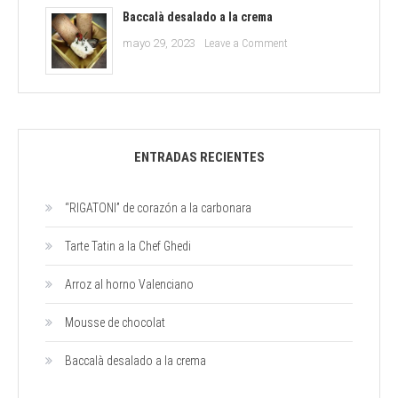
chocolat
Baccalà desalado a la crema
on
mayo 29, 2023
Leave a Comment
Baccalà
desalado
a
la
crema
ENTRADAS RECIENTES
“RIGATONI” de corazón a la carbonara
Tarte Tatin a la Chef Ghedi
Arroz al horno Valenciano
Mousse de chocolat
Baccalà desalado a la crema