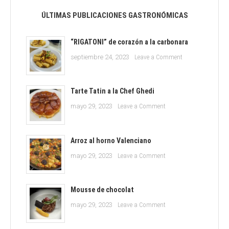
ÚLTIMAS PUBLICACIONES GASTRONÓMICAS
“RIGATONI” de corazón a la carbonara
on
septiembre 24, 2023
Leave a Comment
“RIGATONI”
de
corazón
Tarte Tatin a la Chef Ghedi
a
on
mayo 29, 2023
Leave a Comment
la
Tarte
carbonara
Tatin
a
Arroz al horno Valenciano
la
on
mayo 29, 2023
Leave a Comment
Chef
Arroz
Ghedi
al
horno
Mousse de chocolat
Valenciano
on
mayo 29, 2023
Leave a Comment
Mousse
de