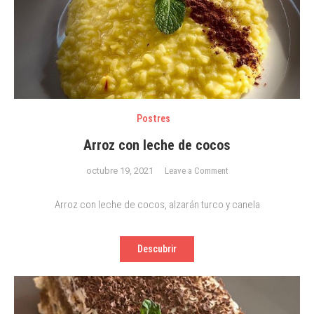
Postres
Arroz con leche de cocos
on
octubre 19, 2021
Leave a Comment
Arroz
con
Arroz con leche de cocos, alzarán turco y canela
leche
de
Descubrir
cocos