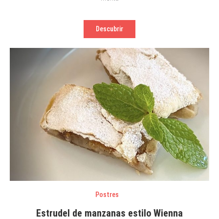
canaria
Descubrir
Postres
Estrudel de manzanas estilo Wienna