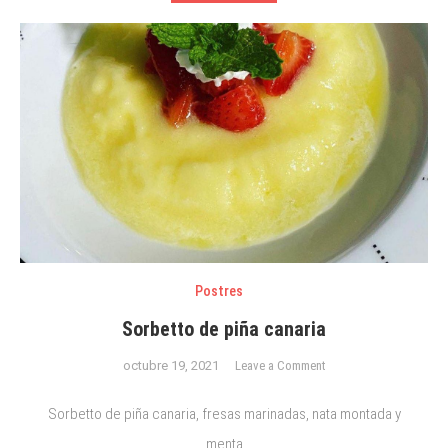
Postres
Sorbetto de piña canaria
on
octubre 19, 2021
Leave a Comment
Sorbetto
de
Sorbetto de piña canaria, fresas marinadas, nata montada y
piña
menta