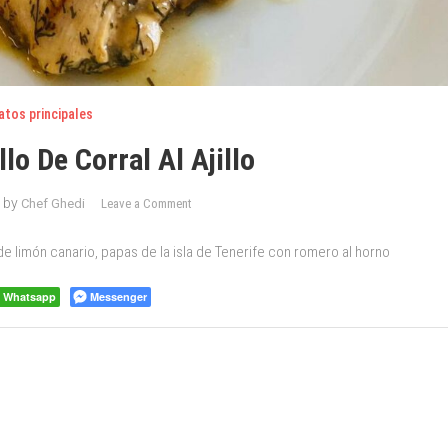
atos principales
lo De Corral Al Ajillo
on
by
Chef Ghedi
Leave a Comment
Muslos
de
 de limón canario, papas de la isla de Tenerife con romero al horno
pollo
de
Whatsapp
Messenger
corral
al
ajillo