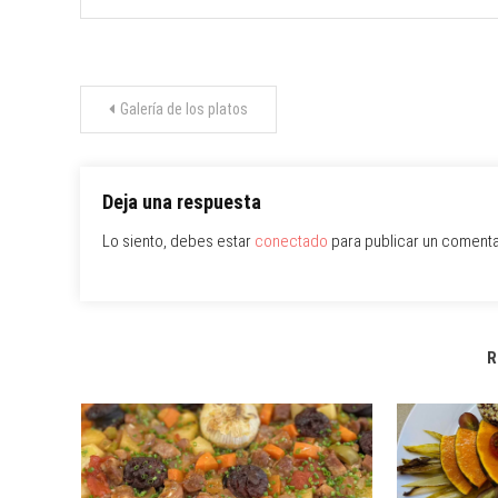
Navegación
Galería de los platos
de
entradas
Deja una respuesta
Lo siento, debes estar
conectado
para publicar un comenta
R