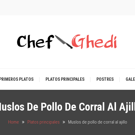
Chef Ghedi
ef de cocina en tú casa
PRIMEROS PLATOS
PLATOS PRINCIPALES
POSTRES
GALE
uslos De Pollo De Corral Al Ajil
Home
Platos principales
Muslos de pollo de corral al ajillo