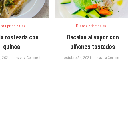
tos principales
Platos principales
la rosteada con
Bacalao al vapor con
quinoa
piñones tostados
on
on
, 2021
Leave a Comment
octubre 24, 2021
Leave a Comment
Cabrilla
Bac
rosteada
al
con
vap
quinoa
con
piñ
tos