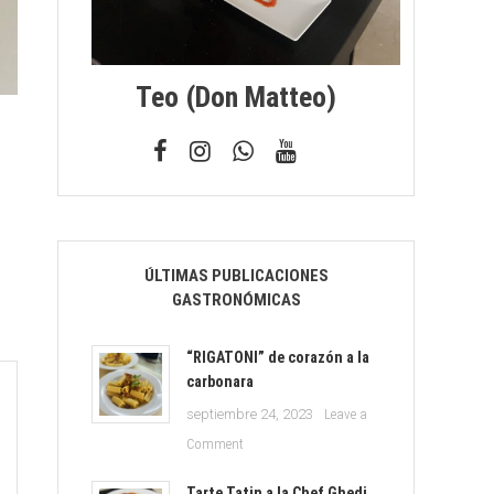
Teo (don Matteo)
ÚLTIMAS PUBLICACIONES
GASTRONÓMICAS
“RIGATONI” de corazón a la
carbonara
septiembre 24, 2023
Leave a
on
Comment
“RIGATONI”
de
Tarte Tatin a la Chef Ghedi