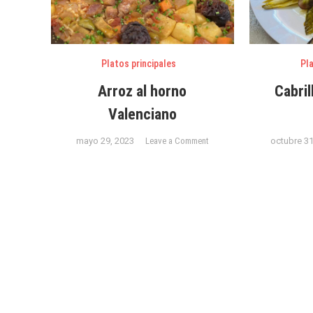
Platos principales
Pla
Arroz al horno
Cabril
Valenciano
on
mayo 29, 2023
Leave a Comment
octubre 31
Arroz
al
horno
Valenciano