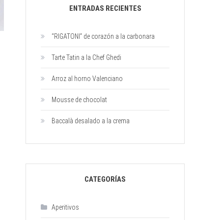
ENTRADAS RECIENTES
crema
“RIGATONI” de corazón a la carbonara
Tarte Tatin a la Chef Ghedi
Arroz al horno Valenciano
Mousse de chocolat
alao
Baccalà desalado a la crema
or
ones
tados
CATEGORÍAS
Aperitivos