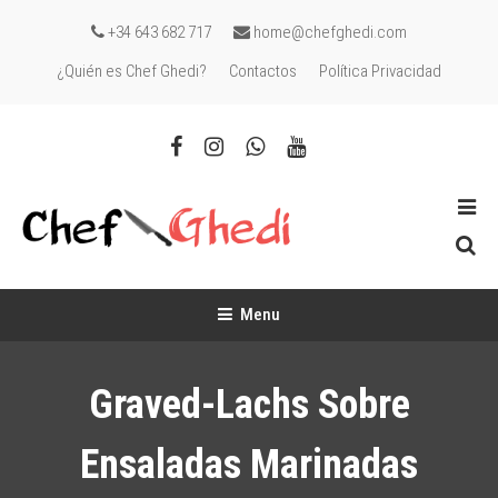
Skip
+34 643 682 717
home@chefghedi.com
To
¿Quién es Chef Ghedi?
Contactos
Política Privacidad
Content
Chef Ghedi
Chef de cocina en tú casa
Menu
Graved-Lachs Sobre
Ensaladas Marinadas