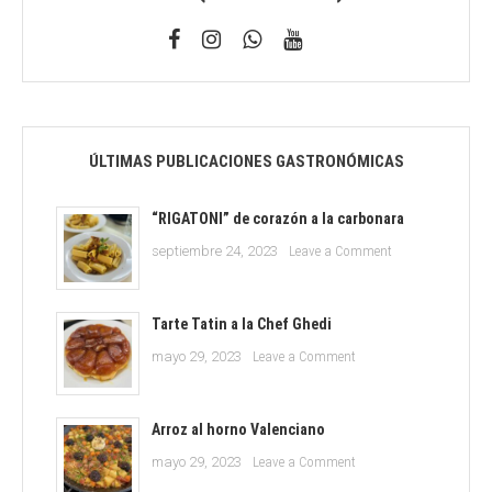
ÚLTIMAS PUBLICACIONES GASTRONÓMICAS
“RIGATONI” de corazón a la carbonara
on
septiembre 24, 2023
Leave a Comment
“RIGATONI”
de
corazón
Tarte Tatin a la Chef Ghedi
a
on
mayo 29, 2023
Leave a Comment
la
Tarte
carbonara
Tatin
a
Arroz al horno Valenciano
la
on
mayo 29, 2023
Leave a Comment
Chef
Arroz