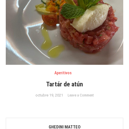
los
platos
Aperitivos
Tartár de atún
on
octubre 19, 2021
Leave a Comment
Tartár
de
atún
GHEDINI MATTEO