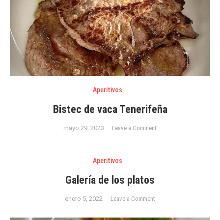
Aperitivos
Bistec de vaca Tenerifeña
on
mayo 29, 2023
Leave a Comment
Bistec
de
Aperitivos
vaca
Tenerifeña
Galería de los platos
on
enero 5, 2022
Leave a Comment
Galería
de