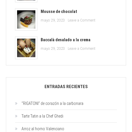
Ghedi
al
horno
Mousse de chocolat
Valenciano
on
mayo 29, 2023
Leave a Comment
Mousse
de
chocolat
Baccalà desalado a la crema
on
mayo 29, 2023
Leave a Comment
Baccalà
desalado
a
la
crema
ENTRADAS RECIENTES
“RIGATONI” de corazón a la carbonara
Tarte Tatin a la Chef Ghedi
Arroz al horno Valenciano