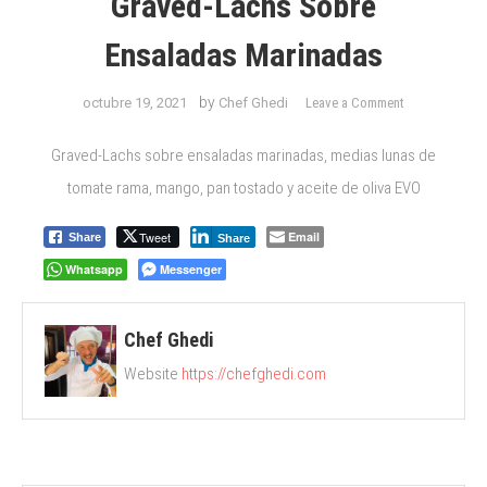
Graved-Lachs Sobre
Ensaladas Marinadas
on
by
octubre 19, 2021
Chef Ghedi
Leave a Comment
Graved-
Lachs
Graved-Lachs sobre ensaladas marinadas, medias lunas de
sobre
tomate rama, mango, pan tostado y aceite de oliva EVO
ensaladas
marinadas
Tweet
Email
Share
Share
Whatsapp
Messenger
Chef Ghedi
Website
https://chefghedi.com