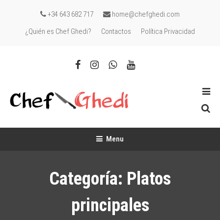
Skip
+34 643 682 717
home@chefghedi.com
To
¿Quién es Chef Ghedi?
Contactos
Política Privacidad
Content
Chef Ghedi
Chef de cocina en tú casa
Menu
Categoría:
Platos
principales