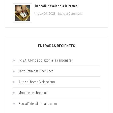
de
chocolat
Baccalà desalado a la crema
on
mayo 29, 2023
Leave a Comment
Baccalà
desalado
a
la
crema
ENTRADAS RECIENTES
“RIGATONI” de corazón a la carbonara
Tarte Tatin a la Chef Ghedi
Arroz al horno Valenciano
Mousse de chocolat
Baccalà desalado a la crema