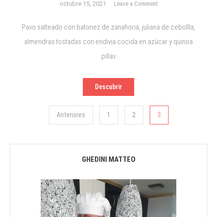
on
octubre 15, 2021
Leave a Comment
Pavo
salteado
Pavo salteado con batonez de zanahoria, juliana de cebollla,
almendras tostadas con endivia cocida en azúcar y quinoa
pillav
Descubrir
Navegación
Anteriores
1
2
3
de
entradas
GHEDINI MATTEO